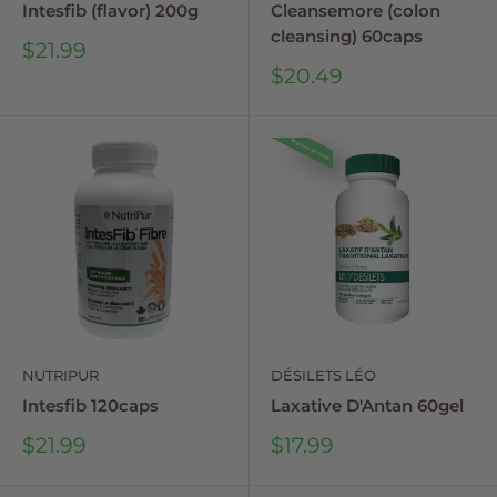
Intesfib (flavor) 200g
Cleansemore (colon
cleansing) 60caps
Sale
$21.99
price
Sale
$20.49
price
Rupture de stock
NUTRIPUR
DÉSILETS LÉO
Intesfib 120caps
Laxative D'Antan 60gel
Sale
Sale
$21.99
$17.99
price
price