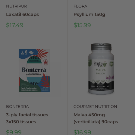
NUTRIPUR
FLORA
Laxatil 60caps
Psyllium 150g
Sale
Sale
$17.49
$15.99
price
price
BONTERRA
GOURMET NUTRITION
3-ply facial tissues
Malva 450mg
3x150 tissues
(verticillata) 90caps
Sale
Sale
$9.99
$16.99