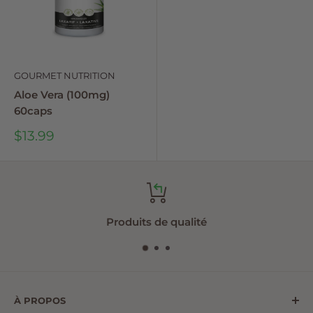
GOURMET NUTRITION
Aloe Vera (100mg)
60caps
Sale
$13.99
price
Produits de qualité
À PROPOS