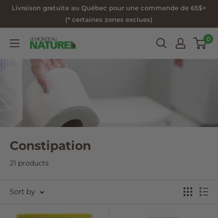
Skip
Livraison gratuite au Québec pour une commande de 65$+
to
(* certaines zones exclues)
content
0
Le
Monde
au
Naturel
Constipation
21 products
Sort by