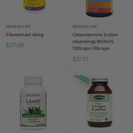
RENEW LIFE
RENEW LIFE
Fibresmart 454g
Cleansemore (colon
cleansing) BONUS
Sale
$27.99
120caps+30caps
price
Sale
$31.10
price
Rupture de stock