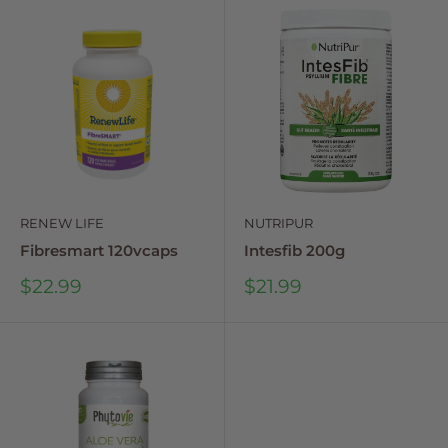
RENEW LIFE
NUTRIPUR
Fibresmart 120vcaps
Intesfib 200g
Sale
Sale
$22.99
$21.99
price
price