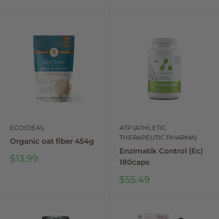
price
price
ECOIDEAS
ATP (ATHLETIC
THERAPEUTIC PHARMA)
Organic oat fiber 454g
Enzimatik Control (Ec)
Sale
$13.99
180caps
price
Sale
$55.49
price