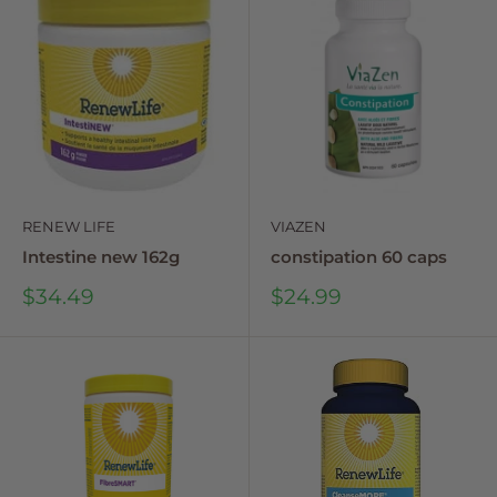
RENEW LIFE
VIAZEN
Intestine new 162g
constipation 60 caps
Sale
Sale
$34.49
$24.99
price
price