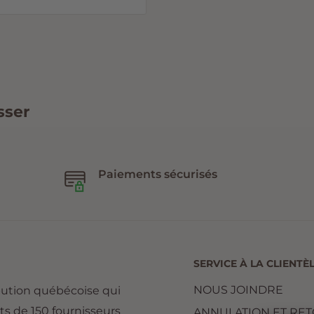
sser
Paiements sécurisés
SERVICE À LA CLIENTÈ
NOUS JOINDRE
bution québécoise qui
ts de 150 fournisseurs
ANNULATION ET RE