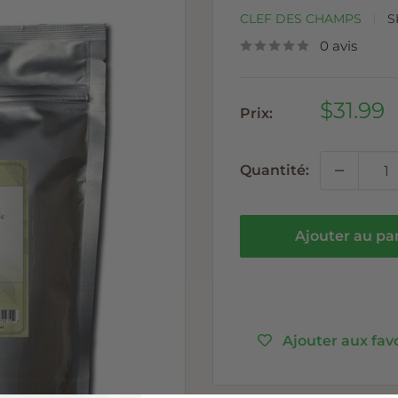
CLEF DES CHAMPS
S
0 avis
Prix
$31.99
Prix:
réduit
Quantité:
Ajouter au pa
Ajouter aux fav