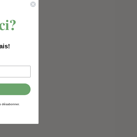
ci?
ais!
us désabonner.