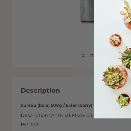
Passez votre souri
Description
Sureau (baie) 500g / Elder (berry) 500g
Description : Antiviral. Mode d’emploi : Adultes :
par jour.