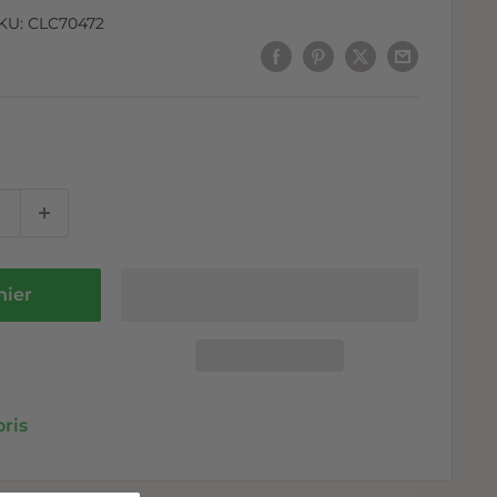
KU:
CLC70472
nier
oris