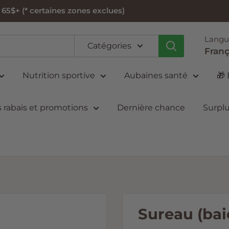
5$+ (* certaines zones exclues)
Langu
Catégories
Franç
Nutrition sportive
Aubaines santé
🎁
 rabais et promotions
Dernière chance
Surplu
Sureau (bai