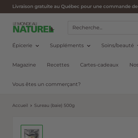
Passer
Livraison gratuite au Québec pour une commande de 6
au
contenu
Le
Monde
au
Épicerie
Suppléments
Soins/beauté
Naturel
Magazine
Recettes
Cartes-cadeaux
Nos
Vous êtes un commerçant?
Accueil
Sureau (baie) 500g