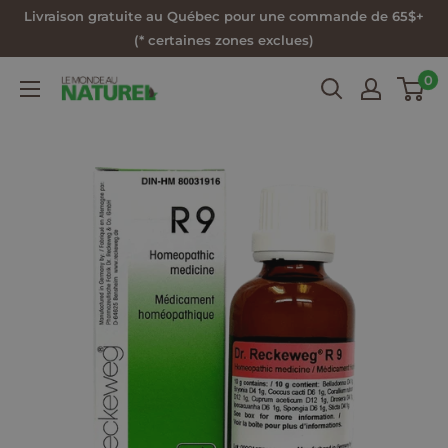
Passer
Livraison gratuite au Québec pour une commande de 65$+
au
(* certaines zones exclues)
contenu
0
Le
Monde
au
Naturel