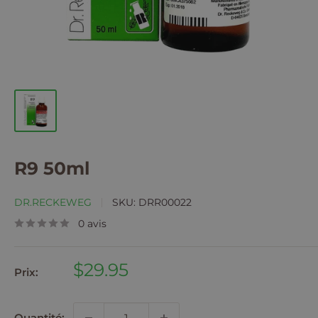
R9 50ml
DR.RECKEWEG
SKU:
DRR00022
0 avis
Prix
$29.95
Prix:
réduit
Quantité: