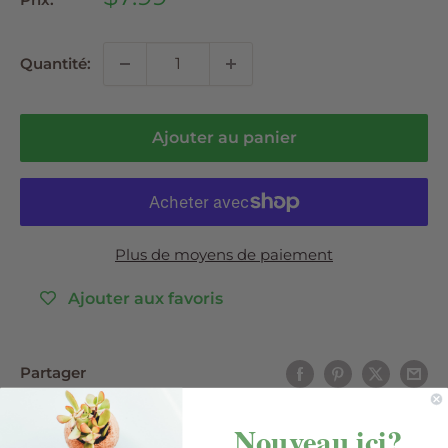
réduit
Quantité:
Ajouter au panier
Plus de moyens de paiement
Ajouter aux favoris
Partager
Nouveau ici?