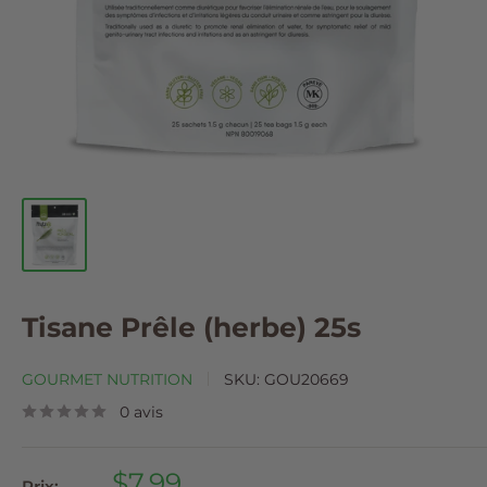
Tisane Prêle (herbe) 25s
GOURMET NUTRITION
SKU:
GOU20669
0 avis
Prix
$7.99
Prix: