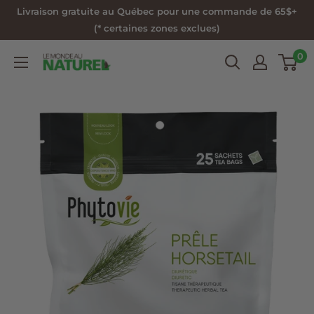
Passer
Livraison gratuite au Québec pour une commande de 65$+
au
(* certaines zones exclues)
contenu
0
Le
Monde
au
Naturel