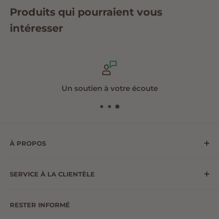
Produits qui pourraient vous
intéresser
Un soutien à votre écoute
À PROPOS
Le Monde au Naturel est une compagnie de
SERVICE À LA CLIENTÈLE
distribution québécoise qui existe depuis 35 ans.
Nous distribuons 7000 produits de 150 fournisseurs
NOUS JOINDRE
différents. Nos partenaires sont sélectionnés
RESTER INFORMÉ
ANNULATION ET RETOUR
rigoureusement afin d’offrir aux magasins et aux