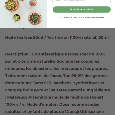
Partager
Obtenir mon rabais
Vous recevrez nos offres et vous pourrez vous désabonner.
Description
Huile tea tree 50ml / Tea tree oil (100% natural) 50ml
Description : Un antiseptique à large spectre 100%
pur et d'origine naturelle. Soulage les coupures
mineures, les abrasions, les morsures et les piqûres.
Traitement naturel de l'acné. Tue 99,9% des germes
domestiques. Sans SLS, parabens, synthétiques et
charges; huile pure et inaltérée garantie. Ingrédients
: Melaleuca Alternifolia (huile de feuille de théier)
100% v / v. Mode d’emploi : Dose recommandée
(adultes et enfants de plus de 12 ans): Utilisez une