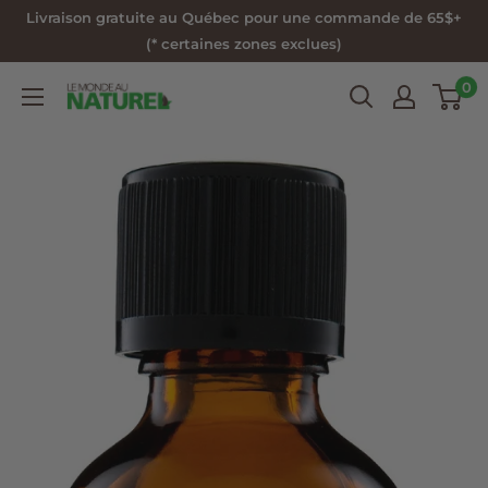
Passer
Livraison gratuite au Québec pour une commande de 65$+
au
(* certaines zones exclues)
contenu
0
Le
Monde
au
Naturel