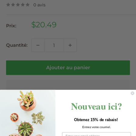
0 avis
Prix
$20.49
Prix:
réduit
Quantité:
Ajouter au panier
Nouveau ici?
Ajouter aux favoris
Obtenez 15% de rabais!
Entrez votre courriel.