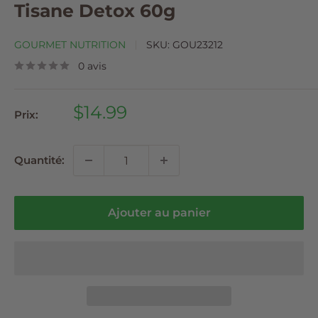
Tisane Detox 60g
GOURMET NUTRITION
SKU:
GOU23212
0 avis
Prix
$14.99
Prix:
réduit
Quantité:
Ajouter au panier