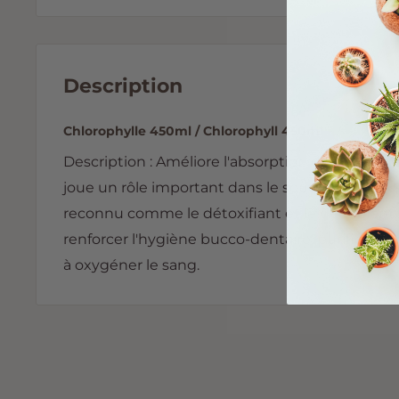
Description
Chlorophylle 450ml / Chlorophyll 450ml
Description : Améliore l'absorption des vitamin
joue un rôle important dans le soutien du proce
reconnu comme le détoxifiant et le déodorant d
renforcer l'hygiène bucco-dentaire, purificateur
à oxygéner le sang.