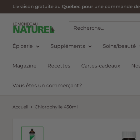
Passer
Livraison gratuite au Québec pour une commande de 6
au
contenu
Le
Monde
au
Épicerie
Suppléments
Soins/beauté
Naturel
Magazine
Recettes
Cartes-cadeaux
Nos
Vous êtes un commerçant?
Accueil
Chlorophylle 450ml