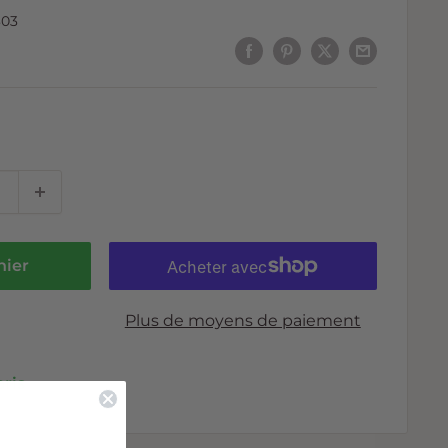
303
nier
Plus de moyens de paiement
oris