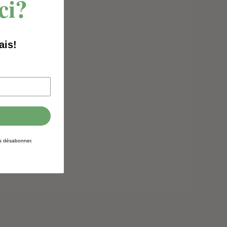
ci?
ais!
us désabonner.