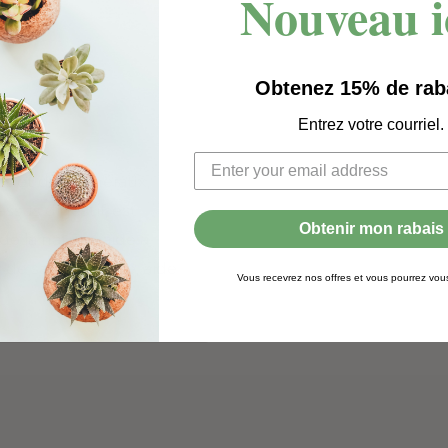
Nouveau i
Obtenez 15% de rab
Entrez votre courriel.
es et des minéraux,
ssus digestif, est
Obtenir mon rabais
e la nature, aide à
 de sang efficace, aide
Vous recevrez nos offres et vous pourrez vo