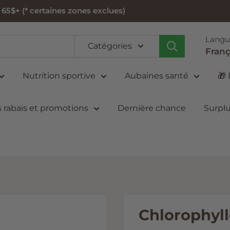
5$+ (* certaines zones exclues)
Langu
Catégories
Franç
Nutrition sportive
Aubaines santé
🎁
 rabais et promotions
Dernière chance
Surplu
Chlorophyl