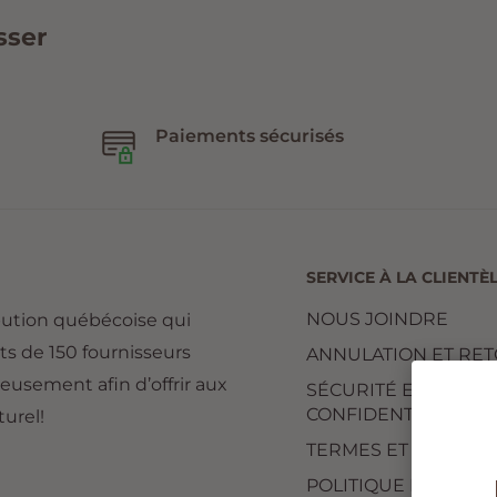
sser
Paiements sécurisés
SERVICE À LA CLIENTÈ
NOUS JOINDRE
bution québécoise qui
ts de 150 fournisseurs
ANNULATION ET RE
reusement afin d’offrir aux
SÉCURITÉ ET
CONFIDENTIALITÉ
urel!
TERMES ET CONDITI
POLITIQUE D'EXPÉD