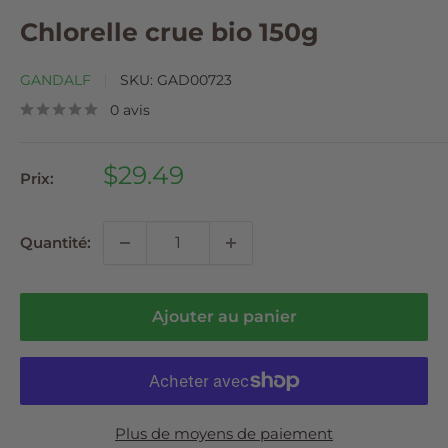
Chlorelle crue bio 150g
GANDALF
SKU:
GAD00723
0 avis
Prix
$29.49
Prix:
réduit
Quantité:
Ajouter au panier
Plus de moyens de paiement