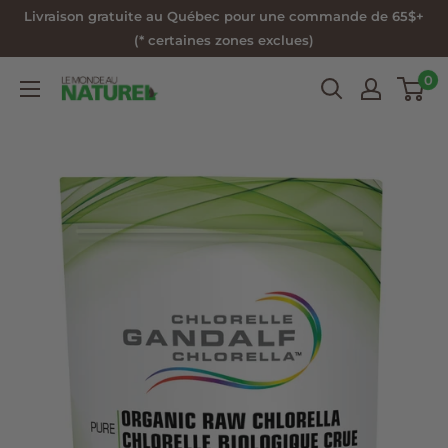
Passer
Livraison gratuite au Québec pour une commande de 65$+
au
(* certaines zones exclues)
contenu
0
Le
Monde
au
Naturel