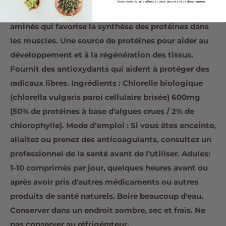
Vous recevrez nos offres et vous pourrez vous désabonner.
protéger les radicaux libres. Une source d'acides
aminés qui favorise la synthèse des protéines dans
les muscles. Une source de protéines pour aider au
développement et à la régénération des tissus.
Fournit des antioxydants qui aident à protéger des
radicaux libres. Ingrédients : Chlorelle biologique
(chlorella vulgaris paroi cellulaire brisée) 600mg
(50% de protéines à base d'algues crues / 2% de
chlorophylle). Mode d’emploi : Si vous êtes enceinte,
allaitez ou prenez des anticoagulants, consultez un
professionnel de la santé avant de l'utiliser. Adules:
1-10 comprimés par jour, quelques heures avant ou
après avoir pris d'autres médicaments ou autres
produits de santé naturels. Boire beaucoup d'eau.
Conserver dans un endroit sombre, sec et frais. Ne
pas conserver au réfrigérateur.