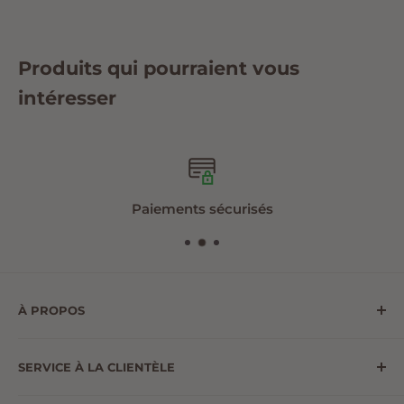
Produits qui pourraient vous
intéresser
Paiements sécurisés
À PROPOS
Le Monde au Naturel est une compagnie de
SERVICE À LA CLIENTÈLE
distribution québécoise qui existe depuis 35 ans.
Nous distribuons 7000 produits de 150 fournisseurs
NOUS JOINDRE