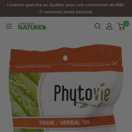
Passer
Livraison gratuite au Québec pour une commande de 65$+
au
(* certaines zones exclues)
contenu
0
Le
Monde
au
Naturel