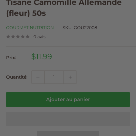
Tisane Camomille Allemande
(fleur) 50s
GOURMET NUTRITION
SKU:
GOU22008
0 avis
Prix
$11.99
Prix:
réduit
Quantité:
Ajouter au panier