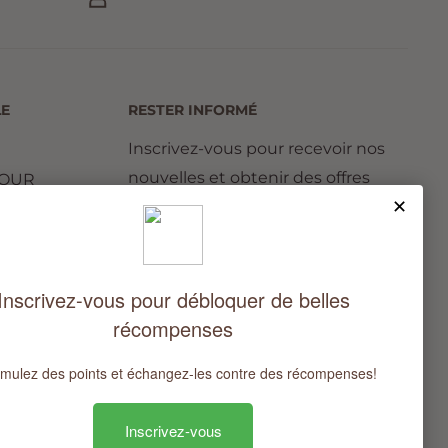
LE
RESTER INFORMÉ
Inscrivez-vous pour recevoir nos
nouvelles et obtenir des offres
TOUR
exclusives.
Votre email
ONS
ITION
S'inscrire
ivée
liser
voir plus,
Nous acceptons