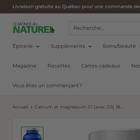
Passer
Livraison gratuite au Québec pour une commande de 6
au
contenu
Le
Monde
au
Épicerie
Suppléments
Soins/beauté
Naturel
Magazine
Recettes
Cartes-cadeaux
Nos
Vous êtes un commerçant?
Accueil
Calcium et magnésium 2:1 (avec D3) 18...