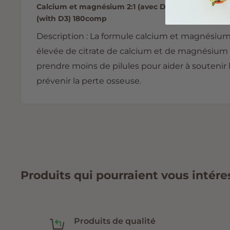
Calcium et magnésium 2:1 (avec D3) 180comp / Cal
(with D3) 180comp
Description : La formule calcium et magnésium 
élevée de citrate de calcium et de magnésium
prendre moins de pilules pour aider à soutenir 
prévenir la perte osseuse.
Produits qui pourraient vous intére
Produits de qualité