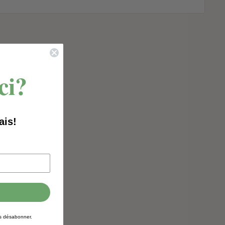
ci?
ais!
us désabonner.