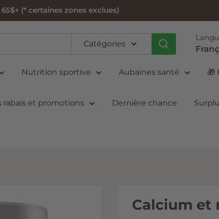
5$+ (* certaines zones exclues)
Langu
Catégories
Franç
Nutrition sportive
Aubaines santé
🎁
 rabais et promotions
Dernière chance
Surplu
Calcium et 