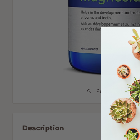
Passez votre souri
Description