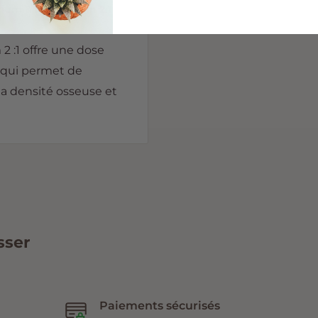
cium & Magnesium 2:1
2 :1 offre une dose
 qui permet de
la densité osseuse et
sser
Paiements sécurisés