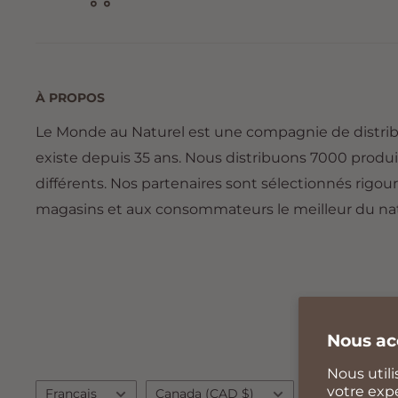
À PROPOS
Le Monde au Naturel est une compagnie de distri
existe depuis 35 ans. Nous distribuons 7000 produi
différents. Nos partenaires sont sélectionnés rigou
magasins et aux consommateurs le meilleur du nat
Nous ac
Nous util
Langue
Pays/région
votre expé
Français
Canada (CAD $)