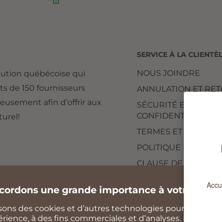
SERVICE À LA CLIENTÈ
NOUS JOINDRE
bution québécoise qui
ts de 150 fournisseurs
ANNULATION ET RE
reusement afin d’offrir aux
SÉCURITÉ ET
CONFIDENTIALITÉ
urel!
TERMES ET CONDITI
POLITIQUE D'EXPÉD
CLAUSE DE NON
RESPONSABILITÉ
cordons une grande importance à votre vie pr
isons des cookies et d’autres technologies pour personna
rience, à des fins commerciales et d’analyses. Pour en sa
Nous suivre