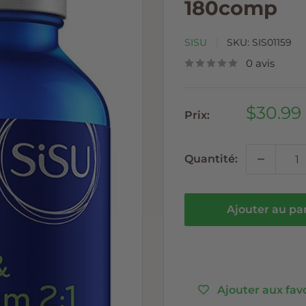
180comp
SISU
SKU:
SIS01159
0 avis
Prix
$30.99
Prix:
réduit
Quantité:
Ajouter au pa
Ajouter aux fav